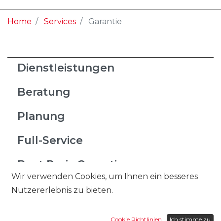
Home
Services
Garantie
Dienstleistungen
Beratung
Planung
Full-Service
Best Preis Garantie
Wir verwenden Cookies, um Ihnen ein besseres
Nähatelier
Nutzererlebnis zu bieten.
Entsorgung
Cookie Richtlinien
Ich stimme zu