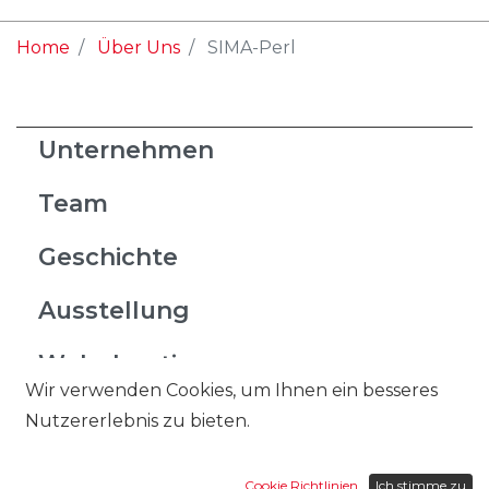
Home
Über Uns
SIMA-Perl
Unternehmen
Team
Geschichte
Ausstellung
Wohnboutique
Wir verwenden Cookies, um Ihnen ein besseres
Unsere Lieferanten
Nutzererlebnis zu bieten.
Arbeiten bei Ulrich
Cookie Richtlinien
Ich stimme zu