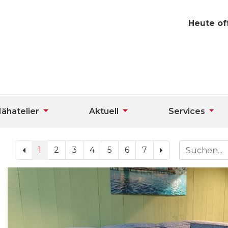
Heute of
ähatelier
Aktuell
Services
1
2
3
4
5
6
7