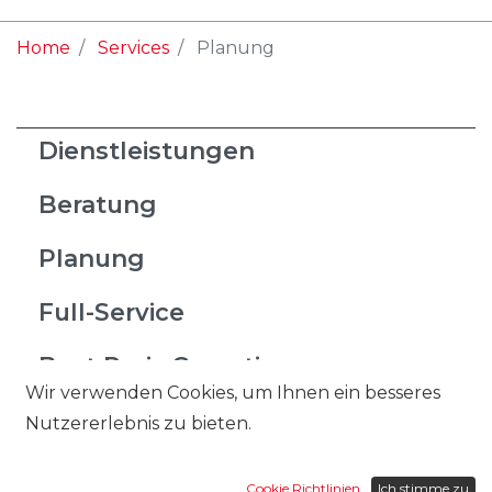
Home
Services
Planung
Dienstleistungen
Beratung
Planung
Full-Service
Best Preis Garantie
Wir verwenden Cookies, um Ihnen ein besseres
Nähatelier
Nutzererlebnis zu bieten.
Entsorgung
Cookie Richtlinien
Ich stimme zu