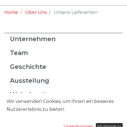
Home
Über Uns
Unsere Lieferanten
Unternehmen
Team
Geschichte
Ausstellung
Wohnboutique
Wir verwenden Cookies, um Ihnen ein besseres
Unsere Lieferanten
Nutzererlebnis zu bieten.
Arbeiten bei Ulrich
Cookie Richtlinien
Ich stimme zu