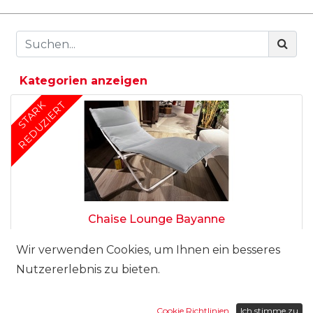
Kategorien anzeigen
STARK
REDUZIERT
Chaise Lounge Bayanne
290.00
CHF
Wir verwenden Cookies, um Ihnen ein besseres
Nutzererlebnis zu bieten.
Cookie Richtlinien
Ich stimme zu