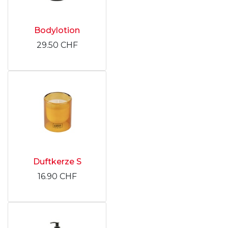
Bodylotion
29.50
CHF
Duftkerze S
16.90
CHF