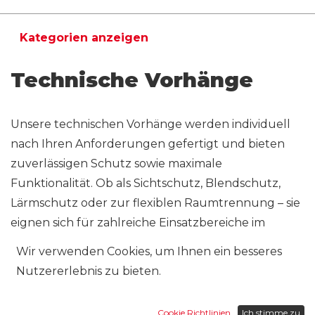
Kategorien anzeigen
Technische Vorhänge
Unsere technischen Vorhänge werden individuell
nach Ihren Anforderungen gefertigt und bieten
zuverlässigen Schutz sowie maximale
Funktionalität. Ob als Sichtschutz, Blendschutz,
Lärmschutz oder zur flexiblen Raumtrennung – sie
eignen sich für zahlreiche Einsatzbereiche im
privaten wie auch im gewerblichen Bereich.
Wir verwenden Cookies, um Ihnen ein besseres
Nutzererlebnis zu bieten.
Dank hochwertiger Materialien, präziser
Verarbeitung und massgeschneiderter Lösungen
erhalten Sie ein langlebiges Vorhangsystem, das
Cookie Richtlinien
Ich stimme zu