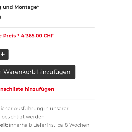
g und Montage*
g
e Preis *
4'365.00
CHF
n Warenkorb hinzufügen
schliste hinzufügen
licher Ausführung
in unserer
 besichtigt werden.
eit:
innerhalb Lieferfrist
,
ca. 8 Wochen