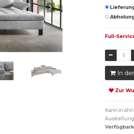
Lieferun
Abholun
Full-Servic
In de
Zur Wun
Kann in
ähn
Ausstellung
Verfügbark