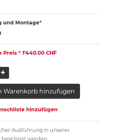
g und Montage*
g
e Preis *
1'440.00
CHF
n Warenkorb hinzufügen
schliste hinzufügen
icher Ausführung
in unserer
 besichtigt werden.