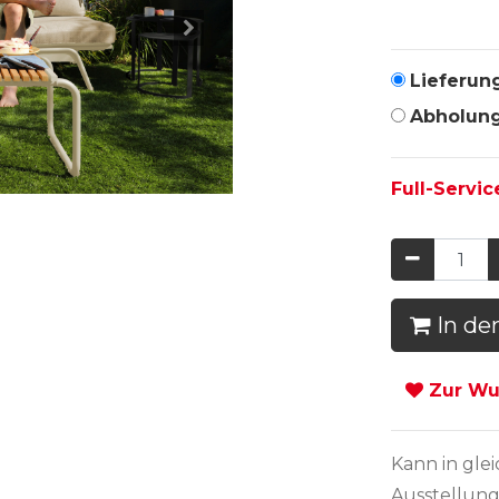
Lieferun
Abholun
Full-Servic
In de
Zur Wun
Kann in
gle
Ausstellung