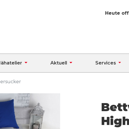
Heute off
ähatelier
Aktuell
Services
eersucker
Bet
Hig