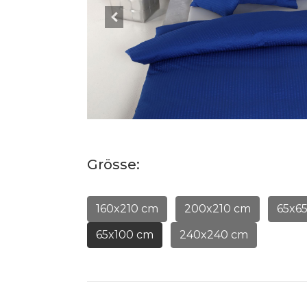
Grösse:
160x210 cm
200x210 cm
65x6
65x100 cm
240x240 cm