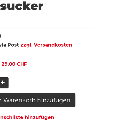
rsucker
g
via Post
zzgl. Versandkosten
:
29.00
CHF
n Warenkorb hinzufügen
schliste hinzufügen