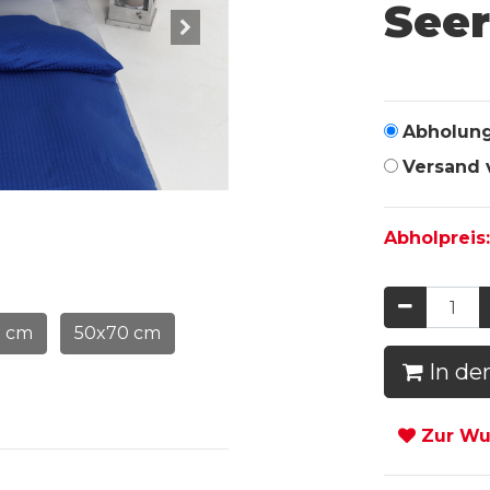
See
Abholun
Versand 
Abholpreis
5 cm
50x70 cm
In de
Zur Wun