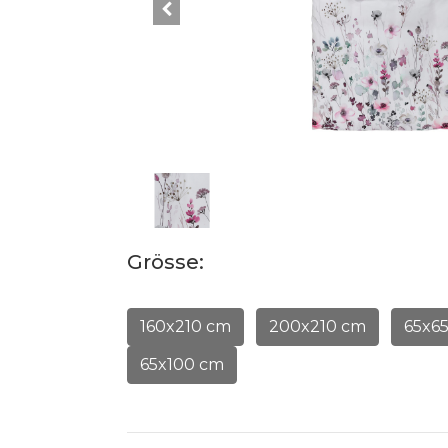
Grösse:
160x210 cm
200x210 cm
65x6
65x100 cm