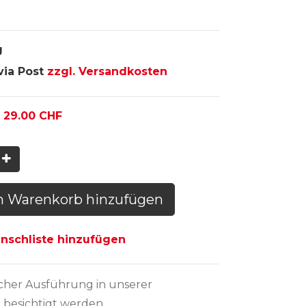
g
via Post
zzgl. Versandkosten
:
29.00
CHF
n Warenkorb hinzufügen
schliste hinzufügen
icher Ausführung
in unserer
 besichtigt werden.