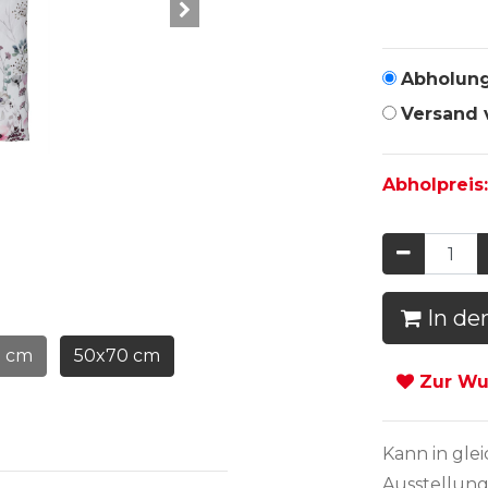
Abholun
Versand 
Abholpreis
In de
5 cm
50x70 cm
Zur Wun
Kann in
gle
Ausstellung