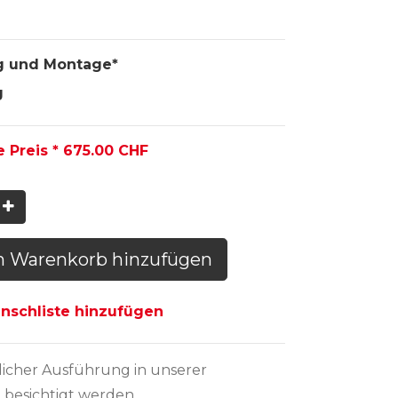
g und Montage*
g
e Preis *
675.00
CHF
n Warenkorb hinzufügen
schliste hinzufügen
licher Ausführung
in unserer
 besichtigt werden.