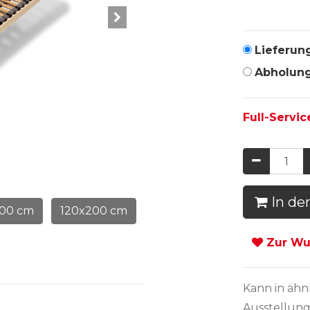
Lieferun
Abholun
Full-Servic
In de
00 cm
120x200 cm
Zur Wun
Kann in
ähn
Ausstellung