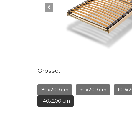
Grösse:
80x200 cm
90x200 cm
100x2
140x200 cm