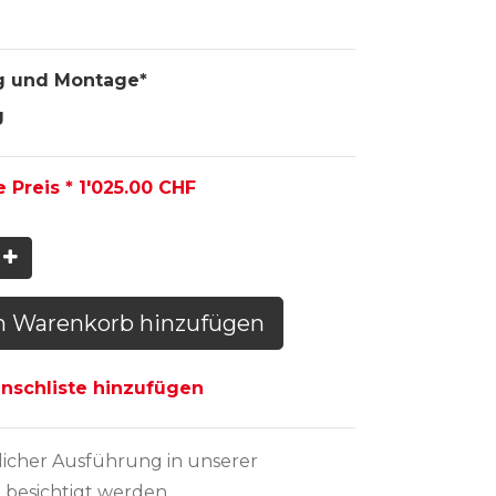
g und Montage*
g
e Preis *
1'025.00
CHF
n Warenkorb hinzufügen
schliste hinzufügen
licher Ausführung
in unserer
 besichtigt werden.