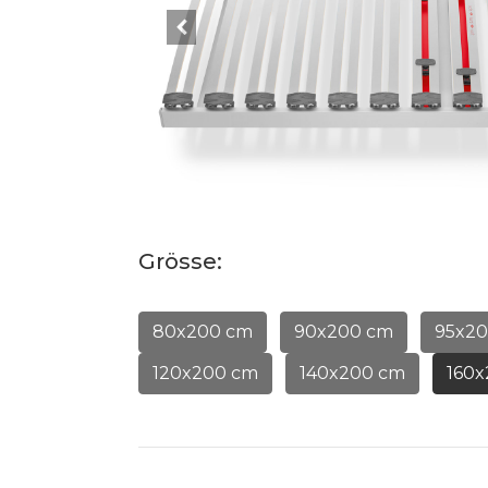
Grösse:
80x200 cm
90x200 cm
95x2
120x200 cm
140x200 cm
160