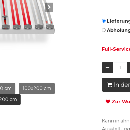
Lieferun
Abholun
Full-Servic
In de
00 cm
100x200 cm
x200 cm
Zur Wun
Kann in
ähn
Ausstellung