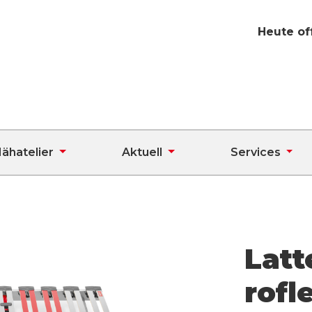
Heute of
ähatelier
Aktuell
Services
Latt
rofl