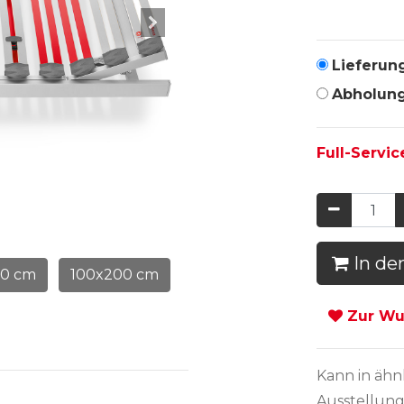
Lieferun
Abholun
Full-Servic
In de
00 cm
100x200 cm
Zur Wun
Kann in
ähn
Ausstellung