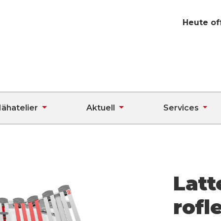
Heute of
ähatelier
Aktuell
Services
Latt
rofl