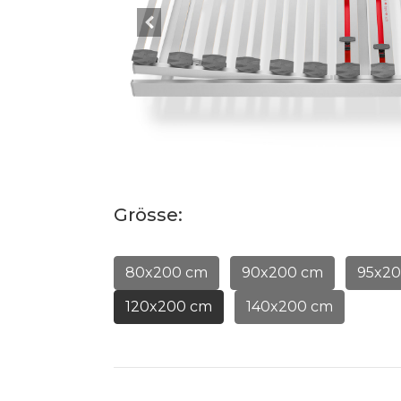
Grösse:
80x200 cm
90x200 cm
95x2
120x200 cm
140x200 cm