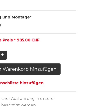
g und Montage*
g
e Preis *
985.00
CHF
n Warenkorb hinzufügen
schliste hinzufügen
licher Ausführung
in unserer
 besichtigt werden.