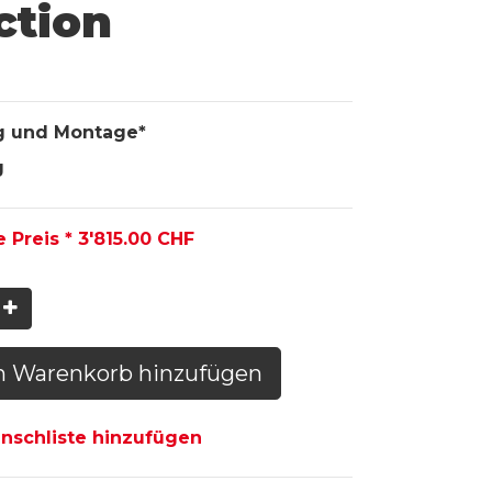
ction
g und Montage*
g
e Preis *
3'815.00
CHF
n Warenkorb hinzufügen
schliste hinzufügen