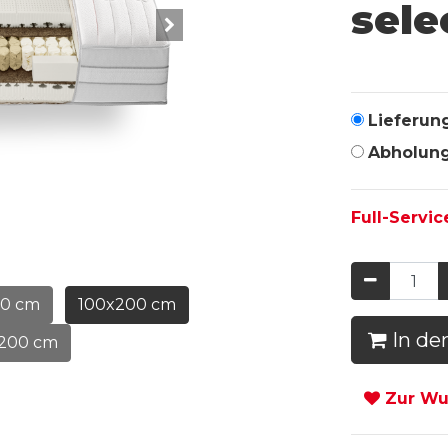
sele
Lieferun
Abholun
Full-Servic
00 cm
100x200 cm
In de
x200 cm
Zur Wun