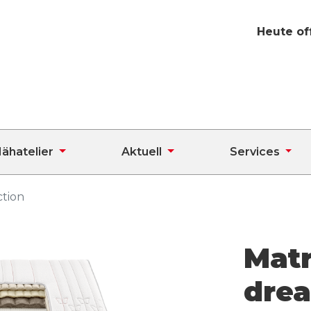
Heute of
ähatelier
Aktuell
Services
ction
Matr
dre